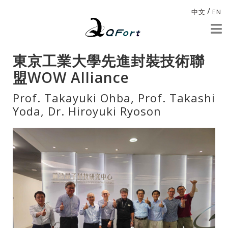
/
中文
EN
東京⼯業⼤學先進封裝技術聯
盟WOW Alliance
Prof. Takayuki Ohba, Prof. Takashi
Yoda, Dr. Hiroyuki Ryoson