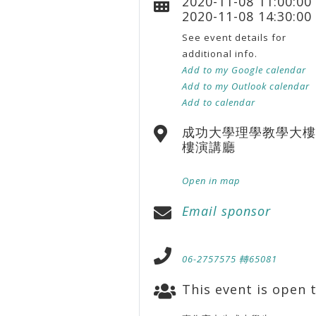
2020-11-08 11:00:00
2020-11-08 14:30:00
See event details for
additional info.
Add to my Google calendar
Add to my Outlook calendar
Add to calendar
成功大學理學教學大樓
樓演講廳
Open in map
Email sponsor
06-2757575 轉65081
This event is open t