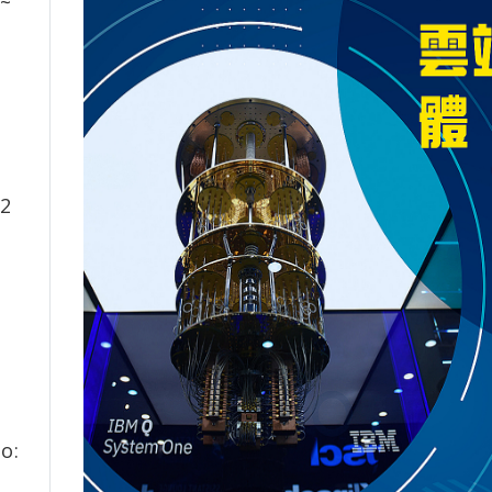
 ~
2
o: