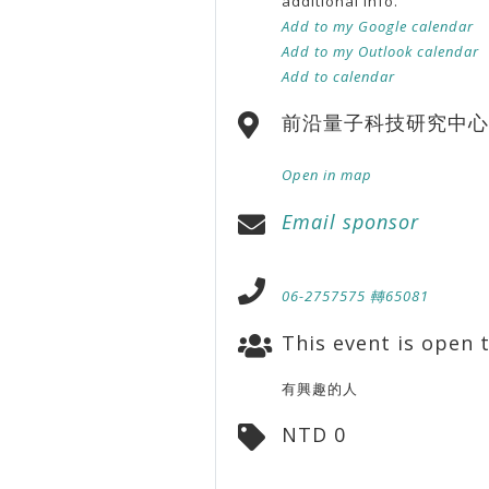
additional info.
Add to my Google calendar
Add to my Outlook calendar
Add to calendar
前沿量子科技研究中心
Open in map
Email sponsor
06-2757575 轉65081
This event is open t
有興趣的人
NTD 0