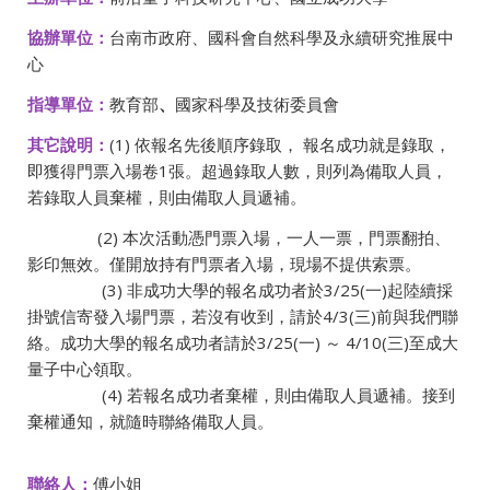
協辦單位：
台南市政府、國科會自然科學及永續研究推展中
心
指導單位：
教育部
、
國家科學及技術委員會
其它說明：
(1) 依報名先後順序錄取， 報名成功就是錄取，
即獲得門票入場卷1張。超過錄取人數，則列為備取人員，
若錄取人員棄權，則由備取人員遞補。
(2) 本次活動憑門票入場，一人一票，門票翻拍、
影印無效。僅開放持有門票者入場，現場不提供索票。
(3) 非成功大學的報名成功者於3/25(一)起陸續採
掛號信寄發入場門票，若沒有收到，請於4/3(三)前與我們聯
絡。成功大學的報名成功者請於3/25(一) ～ 4/10(三)至成大
量子中心領取。
(4) 若報名成功者棄權，則由備取人員遞補。接到
棄權通知，就隨時聯絡備取人員。
聯絡人：
傅小姐