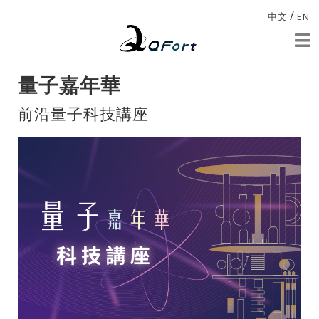
/
中文
EN
量子嘉年華
前沿量子科技講座