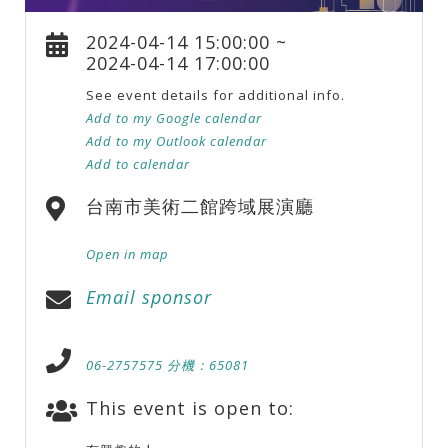
2024-04-14 15:00:00 ~
2024-04-14 17:00:00
See event details for additional info.
Add to my Google calendar
Add to my Outlook calendar
Add to calendar
台南市美術二館跨域展演廳
Open in map
Email sponsor
06-2757575 分機：65081
This event is open to: