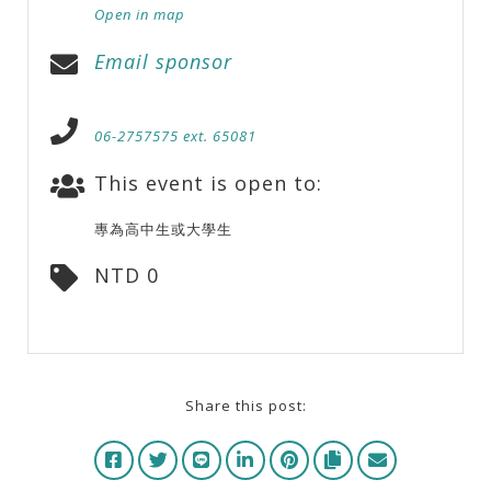
Open in map
Email sponsor
06-2757575 ext. 65081
This event is open to:
專為高中生或大學生
NTD 0
Share this post: