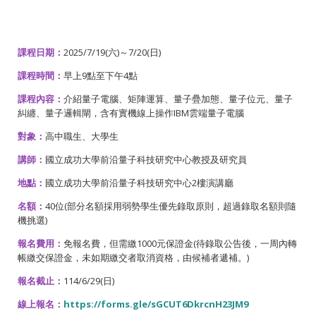
課程日期：
2025/7/19(六)～7/20(日)
課程時間：
早上9點至下午4點
課程內容：
介紹量子電腦、矩陣運算、量子疊加態、量子位元、量子
糾纏、量子邏輯閘，含有實機線上操作IBM雲端量子電腦
對象：
高中職生、大學生
講師：
國立成功大學前沿量子科技研究中心教授及研究員
地點：
國立成功大學前沿量子科技研究中心2樓演講廳
名額：
40位(部分名額採用弱勢學生優先錄取原則，超過錄取名額則隨
機挑選)
報名費用：
免報名費，但需繳1000元保證金(待錄取公告後，一周內轉
帳繳交保證金，未如期繳交者取消資格，由候補者遞補。)
報名截止：
114/6/29(日)
線上報名：
https://forms.gle/sGCUT6DkrcnH23JM9