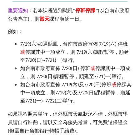
重要通知
：
若本課程遇到颱風
”
停班停課
”
以台南市政府
(
公告為主
，則
當天
課程順延一日。
)
例如：
六
如遇颱風，台南市政府宣佈
六
停班
7/19(
)
7/19(
)
或
停課其中一項成立，則
六
課程暫停，順延
7/19(
)
至
日
一
舉行。
7/20(
)~7/21(
)
如台南市政府宣佈
日
停班
或
停課其中一項成
7/20(
)
立，則
日
課程暫停，順延至
一
舉行。
7/20(
)
7/21(
)
如台南市政府宣佈
六
及
日
停班
或
停課其
7/19(
)
7/20(
)
中一項成立，則
六
及
日
課程暫停，順延
7/19(
)
7/20(
)
至
一
二
舉行。
7/21(
)~7/22(
)
如果課程照常舉行，但外縣市天氣狀況不佳，外縣市學
員請自行斟酌，請以安全為優先考量，可免費退保證金
但需自行負擔銀行轉帳手續費
。
(
)