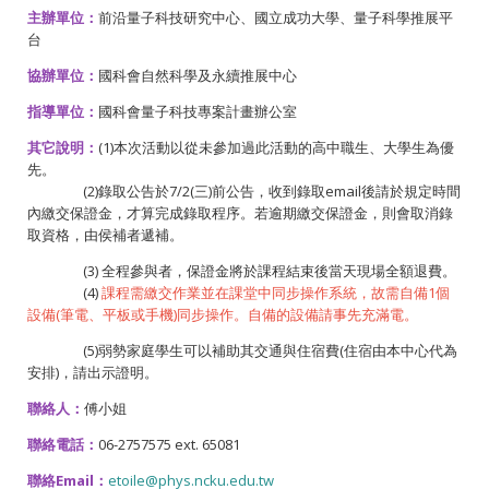
主辦單位：
前沿量子科技研究中心、國立成功大學、量子科學推展平
台
協辦單位：
國科會自然科學及永續推展中心
指導單位：
國科會量子科技專案計畫辦公室
其它說明：
(1)本次活動以從未參加過此活動的高中職生、大學生為優
先。
(2)錄取公告於7/2(三)前公告，收到錄取email後請於規定時間
內繳交保證金，才算完成錄取程序。若逾期繳交保證金，則會取消錄
取資格，由侯補者遞補。
(3) 全程參與者，保證金將於課程結束後當天現場全額退費。
(4)
課程需繳交作業並在課堂中同步操作系統，故需自備1個
設備(
筆電、平板或手機)同步操作。自備的設備請事先充滿電。
(5)弱勢家庭學生可以補助其交通與住宿費(住宿由本中心代為
安排)，請出示證明。
聯絡人：
傅小姐
聯絡電話：
06-2757575 ext. 65081
聯絡Email：
etoile@phys.ncku.edu.tw