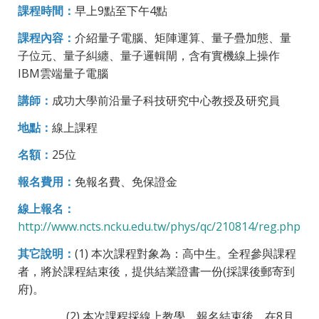
課程時間：
早上9點至下午4點
課程內容：
介紹量子電腦、矩陣運算、量子疊加態、量
子位元、量子糾纏、量子邏輯閘，含有實機線上操作
IBM雲端量子電腦
講師：
成功大學前沿量子科技研究中心教授及研究員
地點：
線上課程
名額：
25位
報名費用：
免報名費、免保證金
線上報名：
http://www.ncts.ncku.edu.tw/phys/qc/210814/reg.php
其它說明：
(1) 本次課程對象為：高中生。全程參與課程
者，將於課程結束後，提供結業證書一份(採課後郵寄到
府)。
(2) 本次課程採線上教學，報名結束後，在8月