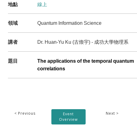
地點
線上
領域
Quantum Information Science
講者
古煥宇
Dr. Huan-Yu Ku (
) - 成功大學物理系
題目
The applications of the temporal quantum
correlations
< Previous
Next >
Event
Overview