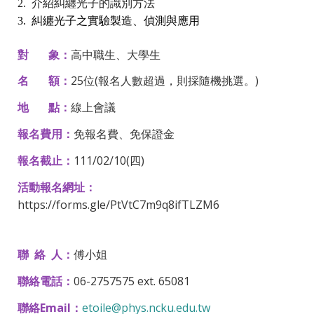
2. 介紹糾纏光子的識別方法
3. 糾纏光子之實驗製造、偵測與應用
對 象：
高中職生、大學生
名 額：
25位(報名人數超過，則採隨機挑選。)
地 點：
線上會議
報名費用：
免報名費、免保證金
報名截止：
111/02/10(四)
活動報名網址：
https://forms.gle/PtVtC7m9q8ifTLZM6
聯 絡 人：
傅小姐
聯絡電話：
06-2757575 ext. 65081
聯絡Email：
etoile@phys.ncku.edu.tw