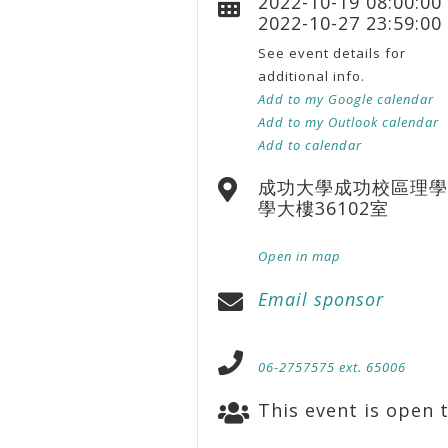
2022-10-19 08:00:00
2022-10-27 23:59:00
See event details for
additional info.
Add to my Google calendar
Add to my Outlook calendar
Add to calendar
成功大學成功校區理學
學大樓36102室
Open in map
Email sponsor
06-2757575 ext. 65006
This event is open t