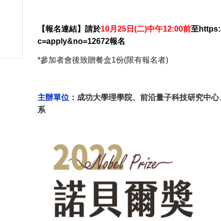
【報名連結】請於
10
月25日(二)中午12:00前
至
http
s:
c=apply&no=12672
報名
*
參加者會後致贈餐盒1份(限有報名者)
主辦單位：
成功大學理學院
、
前沿量子科技研究中心
系