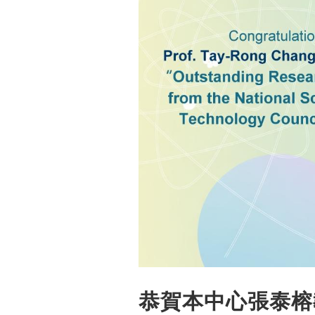
恭賀本中心張泰榕