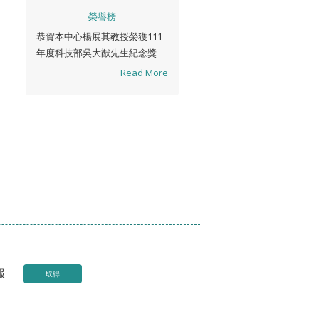
榮譽榜
恭賀本中心楊展其教授榮獲111
年度科技部吳大猷先生紀念獎
Read More
報
取得