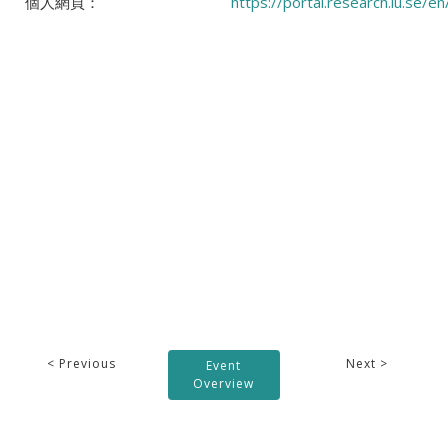
個人網頁：
https://portal.research.lu.se/
< Previous
Next >
Event
Overview