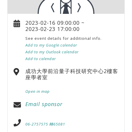
2023-02-16 09:00:00 ~
2023-02-23 17:00:00
See event details for additional info.
Add to my Google calendar
Add to my Outlook calendar
Add to calendar
成功大學前沿量子科技研究中心2樓客
座學者室
Open in map
Email sponsor
06-2757575 轉65081