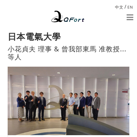
/
中文
EN
日本電氣大學
小花貞夫 理事 & 曾我部東馬 准教授...
等人