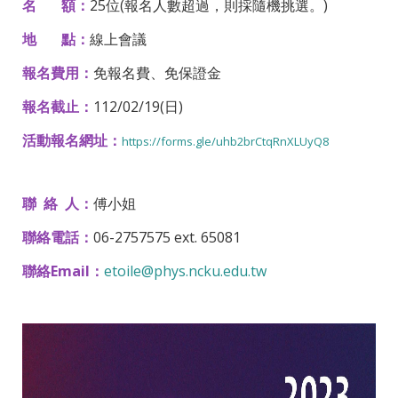
名 額：
25位(報名人數超過，則採隨機挑選。)
地 點：
線上會議
報名費用：
免報名費、免保證金
報名截止：
112/02/19(日)
活動報名網址：
https://forms.gle/
uhb2brCtqRnXLUyQ8
聯 絡 人：
傅小姐
聯絡電話：
06-2757575 ext. 65081
聯絡Email：
etoile@phys.ncku.edu.tw