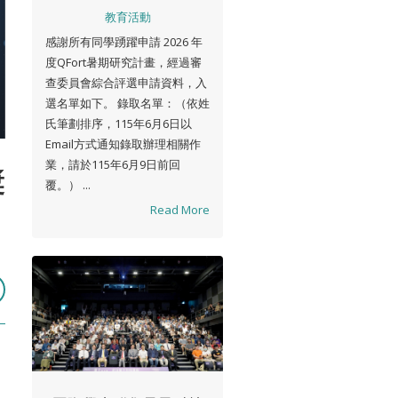
教育活動
感謝所有同學踴躍申請 2026 年
度QFort暑期研究計畫，經過審
查委員會綜合評選申請資料，入
選名單如下。 錄取名單：（依姓
氏筆劃排序，115年6月6日以
Email方式通知錄取辦理相關作
業，請於115年6月9日前回
獎
覆。） ...
Read More