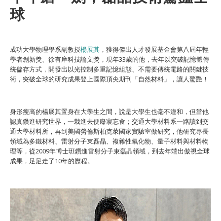
球
成功大學物理學系副教授
楊展其
，獲得傑出人才發展基金會第八屆年輕
學者創新獎、徐有庠科技論文獎，現年33歲的他，去年以突破記憶體傳
統儲存方式，開發出以光控制多重記憶組態、不需要傳統電路的關鍵技
術，突破全球的研究成果登上國際頂尖期刊「自然材料」，讓人驚艷！
身形瘦高的楊展其置身在大學生之間，說是大學生也毫不違和，但當他
認真鑽進研究世界，一栽進去便廢寢忘食；交通大學材料系一路讀到交
通大學材料所，再到美國勞倫斯柏克萊國家實驗室做研究，他研究專長
領域為多鐵材料、雷射分子束磊晶、複雜性氧化物、量子材料與材料物
理等，從2009年博士班鑽進雷射分子束磊晶領域，到去年端出傲視全球
成果，足足走了10年的歷程。