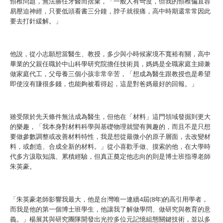
頸椎問題，無法勝任牙醫而捨棄，「一般人有彎度，但我的頸椎偏直容
易壓迫神經，只要低頭看書三分鐘，脖子就很痛，高中時期還常常因此
要去打針緩解。」
他說，從小志願想當醫生、教授，多少與小時候家境不寬裕有關，高中
畢業的父親任職於中山科學研究院擔任技術員，媽媽是全職家庭主婦兼
做家庭代工，父母養三個小孩非常辛苦，「想成為醫生跟教授也是希望
即使沒有賺很多錢，也能夠被看得起，這是對爸媽最好的回報。」
雖受限於先天條件無法成為醫生，但他在「材料」這門領域發掘到更大
的樂趣，「我本身對材料科學與基礎物理就蠻有興趣的，而且不是只想
要做參數調整或改善材料特性，我是想從最微小的原子層面，去改變材
料，或創造、合成全新的材料。」從小喜歡手做、摸索的他，在大學時
代多方汲取知識、累積經驗，但真正奠定他志向的則是博士班指導老師
朱英豪。
「朱英豪老師影響我最大，他是台灣唯一連續4屆(8年)的高引用學者，
而我是他的第一個博士班學生，他讓我了解做學問、做研究與教育的意
義。」楊展其與研究團隊開發出光控多位元記憶組態關鍵技術，並以多