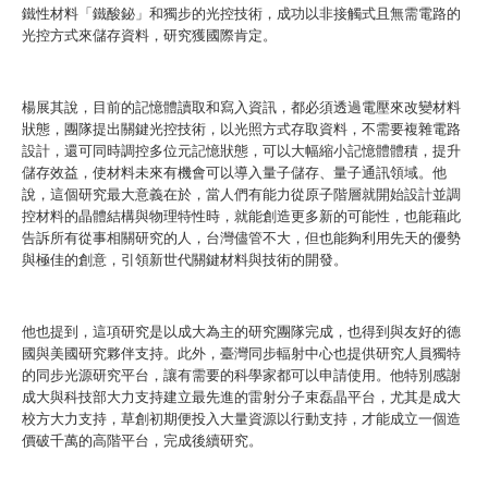
鐵性材料「鐵酸鉍」和獨步的光控技術，成功以非接觸式且無需電路的
光控方式來儲存資料，研究獲國際肯定。
楊展其說，目前的記憶體讀取和寫入資訊，都必須透過電壓來改變材料
狀態，團隊提出關鍵光控技術，以光照方式存取資料，不需要複雜電路
設計，還可同時調控多位元記憶狀態，可以大幅縮小記憶體體積，提升
儲存效益，使材料未來有機會可以導入量子儲存、量子通訊領域。他
說，這個研究最大意義在於，當人們有能力從原子階層就開始設計並調
控材料的晶體結構與物理特性時，就能創造更多新的可能性，也能藉此
告訴所有從事相關研究的人，台灣儘管不大，但也能夠利用先天的優勢
與極佳的創意，引領新世代關鍵材料與技術的開發。
他也提到，這項研究是以成大為主的研究團隊完成，也得到與友好的德
國與美國研究夥伴支持。此外，臺灣同步輻射中心也提供研究人員獨特
的同步光源研究平台，讓有需要的科學家都可以申請使用。他特別感謝
成大與科技部大力支持建立最先進的雷射分子束磊晶平台，尤其是成大
校方大力支持，草創初期便投入大量資源以行動支持，才能成立一個造
價破千萬的高階平台，完成後續研究。