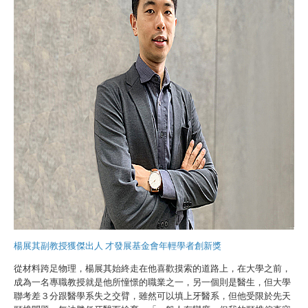
楊展其副教授獲傑出人 才發展基金會年輕學者創新獎
從材料跨足物理，楊展其始終走在他喜歡摸索的道路上，在大學之前，
成為一名專職教授就是他所憧憬的職業之一，另一個則是醫生，但大學
聯考差３分跟醫學系失之交臂，雖然可以填上牙醫系，但他受限於先天