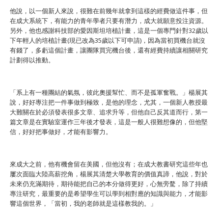
他說，以一個新人來說，很難在前幾年就拿到這樣的經費做這件事，但
在成大系統下，有能力的青年學者只要有潛力，成大就願意投注資源。
另外，他也感謝科技部的愛因斯坦培植計畫，這是一個專門針對32歲以
下年輕人的培植計畫(現已改為35歲以下可申請)，因為當初買機台就沒
有錢了，多虧這個計畫，讓團隊買完機台後，還有經費持續讓相關研究
計劃得以推動。
「系上有一種團結的氣氛，彼此奧援幫忙、而不是孤軍奮戰。」楊展其
說，好好專注把一件事做到極致，是他的理念，尤其，一個新人教授最
大難關在於必須發表很多文章、追求升等，但他自己反其道而行，第一
篇文章是在實驗室運作三年後才發表，這是一般人很難想像的，但他堅
信，好好把事做好，才能有影響力。
來成大之前，他有機會留在美國，但他沒有；在成大教書研究這些年也
屢次面臨大陸高薪挖角，楊展其清楚大學教育的價值真諦，他說，對於
未來仍充滿期待，期待能把自己的本分做得更好，心無旁騖，除了持續
專注研究，最重要的是希望學生可以學到相對應的知識與能力，才能影
響這個世界，「當初，我的老師就是這樣教我的。」