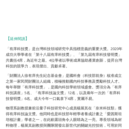
【
延伸閱讀
】
「有庠科技獎」是台灣科技領域研究中具指標意義的重要大獎。2020年
成功大學學者在「第十八屆有庠科技獎」、「第九屆有庠科技發明獎」
共囊括4席，為近年之最。4位學者以學術成果協助產業創新，提昇台灣
科技的競爭力，表現傑出、貢獻卓著。
「財團法人徐有庠先生紀念基金會」是國科會（科技部前身）核准成立
之第一家民間財團法人組織，積極推動國內科技事務及獎勵科技人才。
每年舉辦「有庠科技獎」，是國內科技學術領域盛會。獎項分為「有庠
科技講座」5名、「有庠科技論文獎」12名，以及兩年一次的「有庠科
技發明獎」6名。成大今年一口氣拿下4席，實屬不易。
物理系副教授兼前沿量子科技研究中心成員楊展其在「奈米科技類」獲
得有庠科技論文獎。他同時也是科技部年輕學者養成計畫之「愛因斯坦
培植計畫」學者之一，在此嶄露頭角令人眼睛為之一亮。專長領域為材
料物理，楊展其副教授與團隊開發出新世代的關鍵光控技術，可用於同