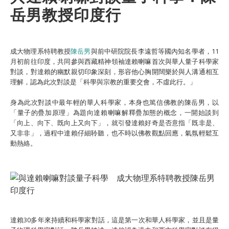
岳男教授印度行
成大物理系特聘教授
陳岳男
與前中研院院長李遠哲等國內知名學者，11
月初前往印度，共同參與西藏精神領袖達賴喇嘛首次與華人量子科學家
對談，對達賴的幽默親切印象深刻，形容他心胸開闊樂於與人溝通相互
理解，認為此次對談是「科學與宗教的重要交會，不虛此行。」
身為此次對談中最年輕的華人科學家，本身也篤信佛教的陳岳男，以
「量子的疊加原理」為題向達賴喇嘛解釋疊加態的概念，一開始談到
「向上、向下、既向上又向下」，就引發達賴好奇是否意指「既非是、
又非非」，過程中達賴仔細聆聽，也不時以佛教觀點回應，氣氛輕鬆互
動熱絡。
達賴30多年來持續和科學家對話，這是第一次和華人科學家，並且是量