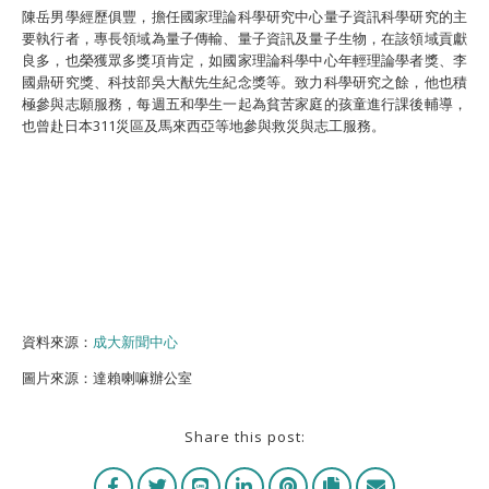
陳岳男學經歷俱豐，擔任國家理論科學研究中心量子資訊科學研究的主
要執行者，專長領域為量子傳輸、量子資訊及量子生物，在該領域貢獻
良多，也榮獲眾多獎項肯定，如國家理論科學中心年輕理論學者獎、李
國鼎研究獎、科技部吳大猷先生紀念獎等。致力科學研究之餘，他也積
極參與志願服務，每週五和學生一起為貧苦家庭的孩童進行課後輔導，
也曾赴日本311災區及馬來西亞等地參與救災與志工服務。
資料來源：
成大新聞中心
圖片來源：達賴喇嘛辦公室
Share this post: