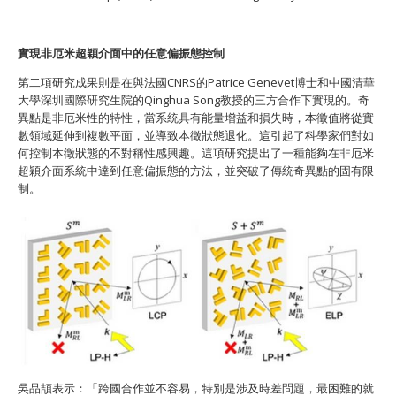
實現非厄米超穎介面中的任意偏振態控制
第二項研究成果則是在與法國CNRS的Patrice Genevet博士和中國清華
大學深圳國際研究生院的Qinghua Song教授的三方合作下實現的。奇
異點是非厄米性的特性，當系統具有能量增益和損失時，本徵值將從實
數領域延伸到複數平面，並導致本徵狀態退化。這引起了科學家們對如
何控制本徵狀態的不對稱性感興趣。這項研究提出了一種能夠在非厄米
超穎介面系統中達到任意偏振態的方法，並突破了傳統奇異點的固有限
制。
吳品頡表示：「跨國合作並不容易，特別是涉及時差問題，最困難的就