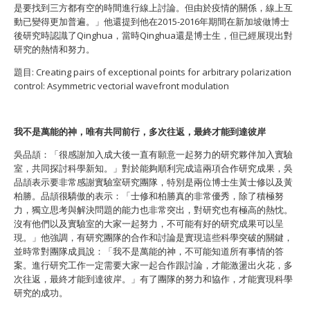
是要找到三方都有空的時間進行線上討論。但由於疫情的關係，線上互
動已變得更加普遍。」他還提到他在2015-2016年期間在新加坡做博士
後研究時認識了Qinghua，當時Qinghua還是博士生，但已經展現出對
研究的熱情和努力。
題目: Creating pairs of exceptional points for arbitrary polarization
control: Asymmetric vectorial wavefront modulation
我不是萬能的神，唯有共同前行，多次往返，最終才能到達彼岸
吳品頡：「很感謝加入成大後一直有願意一起努力的研究夥伴加入實驗
室，共同探討科學新知。」對於能夠順利完成這兩項合作研究成果，吳
品頡表示要非常感謝實驗室研究團隊，特別是兩位博士生黃士修以及黃
柏勝。品頡很驕傲的表示：「士修和柏勝真的非常優秀，除了積極努
力，獨立思考與解決問題的能力也非常突出，對研究也有極高的熱忱。
沒有他們以及實驗室的大家一起努力，不可能有好的研究成果可以呈
現。」他強調，有研究團隊的合作和討論是實現這些科學突破的關鍵，
並時常對團隊成員說：「我不是萬能的神，不可能知道所有事情的答
案。進行研究工作一定需要大家一起合作跟討論，才能激盪出火花，多
次往返，最終才能到達彼岸。」有了團隊的努力和協作，才能實現科學
研究的成功。