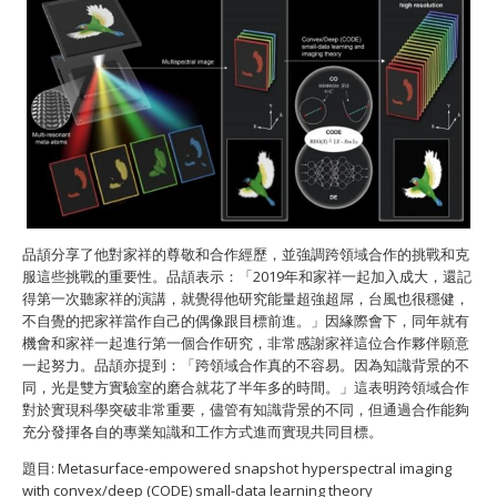
品頡分享了他對家祥的尊敬和合作經歷，並強調跨領域合作的挑戰和克
服這些挑戰的重要性。品頡表示：「2019年和家祥一起加入成大，還記
得第一次聽家祥的演講，就覺得他研究能量超強超屌，台風也很穩健，
不自覺的把家祥當作自己的偶像跟目標前進。」因緣際會下，同年就有
機會和家祥一起進行第一個合作研究，非常感謝家祥這位合作夥伴願意
一起努力。品頡亦提到：「跨領域合作真的不容易。因為知識背景的不
同，光是雙方實驗室的磨合就花了半年多的時間。」這表明跨領域合作
對於實現科學突破非常重要，儘管有知識背景的不同，但通過合作能夠
充分發揮各自的專業知識和工作方式進而實現共同目標。
題目: Metasurface-empowered snapshot hyperspectral imaging
with convex/deep (CODE) small-data learning theory