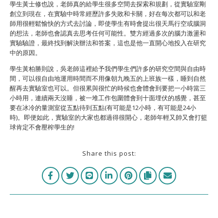
學生黃士修也說，老師真的給學生很多空間去探索和規劃，從實驗室剛
創立到現在，在實驗中時常經歷許多失敗和卡關，好在每次都可以和老
師用很輕鬆愉快的方式去討論，即使學生有時會提出很天馬行空或腦洞
的想法，老師也會認真去思考任何可能性。雙方經過多次的腦力激盪和
實驗驗證，最終找到解決辦法和答案，這也是他一直開心地投入在研究
中的原因。
學生黃柏勝則說，吳老師這裡給予我們學生們許多的研究空間與自由時
間，可以很自由地運用時間而不用像朝九晚五的上班族一樣，睡到自然
醒再去實驗室也可以。但很累與很忙的時候也會體會到要把一小時當三
小時用，連續兩天沒睡，被一堆工作包圍體會到十面埋伏的感覺，甚至
要在冰冷的量測室從五點待到五點(有可能是12小時，有可能是24小
時)。即便如此，實驗室的大家也都過得很開心，老師年輕又帥又會打籃
球肯定不會壓榨學生的!
Share this post: