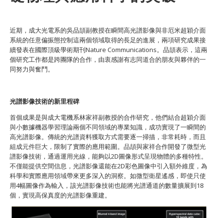
近期，成大光電系的吳品頡副教授在瞬間高光譜影像與非厄米超穎介面
系統的任意偏振態控制這兩個領域取得的長足的進展，兩項研究成果接
續發表在國際頂級學術期刊Nature Communications。品頡表示，這兩
個研究工作都是跨團隊的合作，由衷感謝有志同道合的朋友與夥伴的一
同努力與奮鬥。
光譜影像技術的新里程碑
首個成果是與成大電機系林家祥副教授的合作研究，他們結合超穎介面
與小數據機器學習理論兩個不同領域的專業知識，成功實現了一瞬間的
高光譜影像。傳統的光譜資料獲取方式需要逐一掃描，非常耗時，而且
組成元件巨大，限制了實際的應用範圍。品頡與家祥合作開發了微型光
譜影像技術，通過運用光線，能夠以2D圖像形式呈現物體的多種特性。
不僅能提供空間信息，光譜影像還能在2D彩色圖像中引入額外維度，為
科學和實際應用領域帶來更多深入的洞察。如微型衛星遙感，即使只使
用4幅圖像作為輸入，該光譜影像技術也能將光譜通道的數量擴展到18
個，實現高保真度的光譜影像重建。