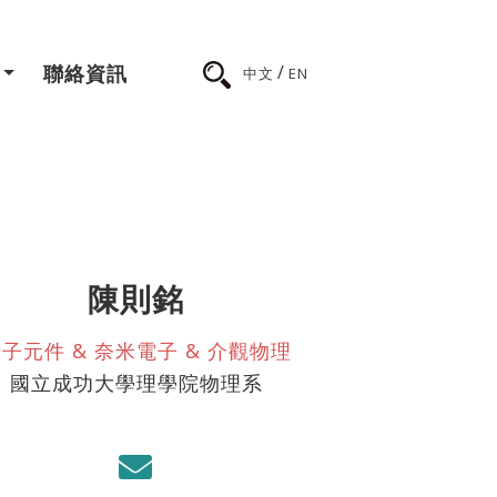
/
聯絡資訊
中文
EN
陳則銘
子元件 & 奈米電子 & 介觀物理
國立成功大學理學院物理系