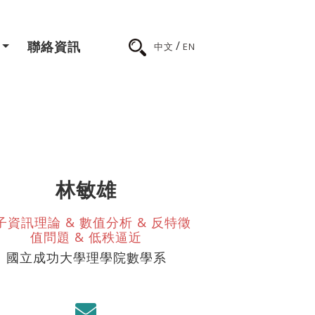
/
聯絡資訊
中文
EN
林敏雄
子資訊理論 & 數值分析 & 反特徵
值問題 & 低秩逼近
國立成功大學理學院數學系