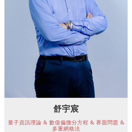
舒宇宸
量子資訊理論 & 數值偏微分方程 & 界面問題 &
多重網格法