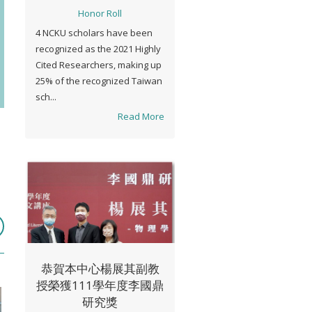
Honor Roll
4 NCKU scholars have been
recognized as the 2021 Highly
Cited Researchers, making up
25% of the recognized Taiwan
sch...
Read More
恭賀本中心楊展其副教
授榮獲111學年度李國鼎
研究獎