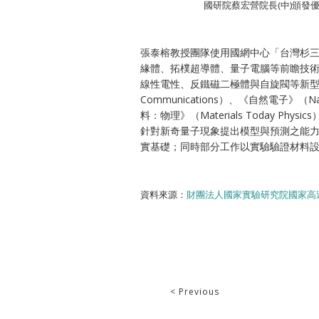
國研院蔡宏營院長(中)頒
張泰榕教授團隊使用國網中心「台灣杉
緣體、拓樸超導體、量子電腦等前瞻技
線性電性、反鐵磁二極體與自旋閥等新型量子
Communications）、《自然電子》（Nat
料：物理》（Materials Today 
針對新奇量子現象提出模型與預測之能
實基礎；同時部分工作以實驗驗證材料
資料來源：
財團法人國家實驗研究院國家高
< Previous