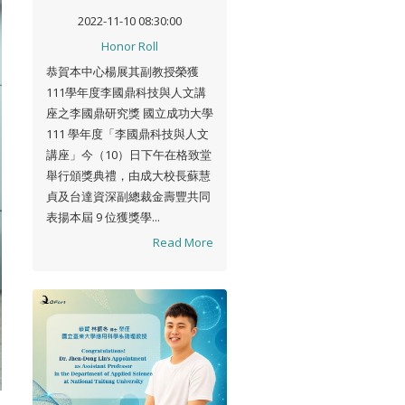
2022-11-10 08:30:00
Honor Roll
恭賀本中心楊展其副教授榮獲
111學年度李國鼎科技與人文講
座之李國鼎研究獎 國立成功大學
111 學年度「李國鼎科技與人文
講座」今（10）日下午在格致堂
舉行頒獎典禮，由成大校長蘇慧
貞及台達資深副總裁金壽豐共同
表揚本屆 9 位獲獎學...
Read More