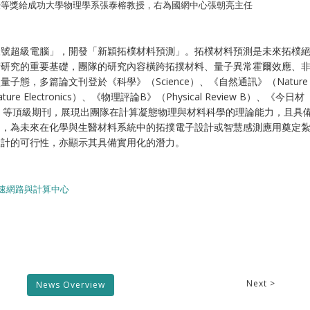
發優等獎給成功大學物理學系張泰榕教授，右為國網中心張朝亮主任
三號超級電腦」，開發「新穎拓樸材料預測」。拓樸材料預測是未來拓樸
術研究的重要基礎，團隊的研究內容橫跨拓撲材料、量子異常霍爾效應、
態，多篇論文刊登於《科學》（Science）、《自然通訊》（Nature
ure Electronics）、《物理評論B》（Physical Review B）、《今日材
Physics）等頂級期刊，展現出團隊在計算凝態物理與材料科學的理論能力，且具
力，為未來在化學與生醫材料系統中的拓撲電子設計或智慧感測應用奠定
設計的可行性，亦顯示其具備實用化的潛力。
速網路與計算中心
Next >
News Overview