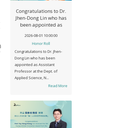
Congratulations to Dr.
Jhen-Dong Lin who has
絕
been appointed as
非
Assistant Professor at
2026-08-01 10:00:00
the Dept. of Applied
Honor Roll
Science, National
備
Congratulations to Dr. Jhen-
Taitung University
紮
Dong Lin who has been
appointed as Assistant
Professor at the Dept. of
Applied Science, N...
Read More