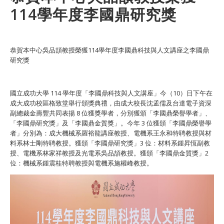
114學年度李國鼎研究獎
恭賀本中心吳品頡教授榮獲114學年度李國鼎科技與人文講座之李國鼎
研究獎
國立成功大學 114 學年度「李國鼎科技與人文講座」今（10）日下午在
成大成功校區格致堂舉行頒獎典禮，由成大校長沈孟儒及台達電子資深
副總裁金壽豐共同表揚 8 位獲獎學者，分別獲頒「李國鼎榮譽學者」、
「李國鼎研究獎」及「李國鼎金質獎」。今年 3 位獲頒「李國鼎榮譽學
者」分別為：成大機械系羅裕龍講座教授、電機系王永和特聘教授與材
料系林士剛特聘教授。獲頒「李國鼎研究獎」3 位：材料系鍾昇恆副教
授、電機系林家祥教授及光電系吳品頡教授。獲頒「李國鼎金質獎」2
位：機械系鍾震桂特聘教授與電機系施權峰教授。