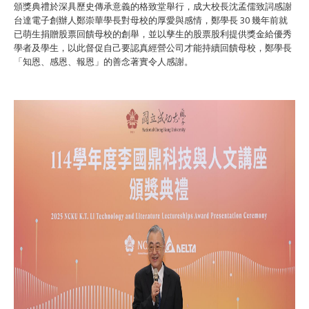
頒獎典禮於深具歷史傳承意義的格致堂舉行，成大校長沈孟儒致詞感謝
台達電子創辦人鄭崇華學長對母校的厚愛與感情，鄭學長 30 幾年前就
已萌生捐贈股票回饋母校的創舉，並以孳生的股票股利提供獎金給優秀
學者及學生，以此督促自己要認真經營公司才能持續回饋母校，鄭學長
「知恩、感恩、報恩」的善念著實令人感謝。