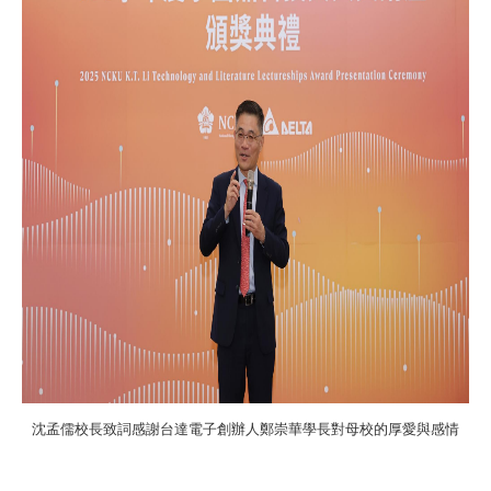
沈孟儒校長致詞感謝台達電子創辦人鄭崇華學長對母校的厚愛與感情