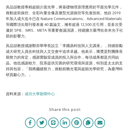
吳品頡教授專精超穎介面光學，將基礎物理原理應用於平面光學元件，
推動波前操控、全彩向量全像及微型光源操控等先進技術。他自 2019
年加入成大迄今已在 Nature Communications、Advanced Materials
等國際頂尖期刊發表逾 40 篇論文，擁有超過 12,500 次引用，並多次受
邀於 SPIE、MRS、META 等重要會議演講，持續擴大臺灣在奈米光子社
群的影響力。
吳品頡教授感謝鄭崇華學長設立「李國鼎科技與人文講座 」，持續鼓勵
成大研究人員在科技與人文交會中追求卓越。他表示，獲獎是對團隊長
期努力的肯定，感謝實驗室成員的投入與合作，每項成果都是共同結
晶。他也感謝校方、院系提供完善的研究環境與資源，特別是太太的支
持與包容，「我將繼續努力，推動前瞻光電與超穎光學研究，為臺灣科
研貢獻心力。」
資料來源：
成功大學新聞中心
Share this post: