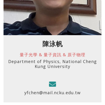
陳泳帆
量子光學 & 量子資訊 & 原子物理
Department of Physics, National Cheng
Kung University
yfchen@mail.ncku.edu.tw