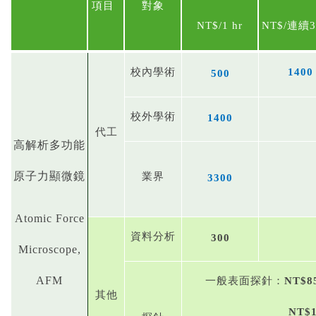
項目
對象
NT$/1
hr
NT$/
連續
3
校內學術
1400
500
校外學術
1400
代工
高解析多功能
原子力顯微鏡
業界
3300
Atomic Force
資料分析
300
Microscope,
AFM
一般表面探針：
NT$8
其他
NT$1