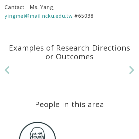
Cantact：Ms. Yang,
yingmei@mail.ncku.edu.tw
#65038
Examples of Research Directions
or Outcomes
Previous
Ne
People in this area