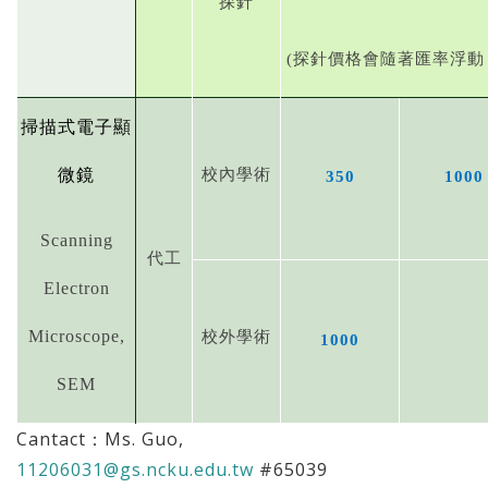
探針
(
探針價格會隨著匯率浮動
掃描式電子顯
校內學術
微鏡
350
1000
Scanning
代工
Electron
Microscope,
校外學術
1000
SEM
Cantact：Ms. Guo,
11206031@gs.ncku.edu.tw
#65039