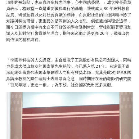
項能夠被彰顯，也恭喜許多校內同事，心中同感榮耀。」成大校長蘇慧
貞表示，格致堂一直是重要儀典進行的基地，乘載成大 90 年來對教育
品質、研發意義以及對社會貢獻的精神，而貢獻社會的目標與精神除了
知識與科技研發，更重要的是深刻的人文省思、價值擁抱與理念追尋，
而今日頒獎典禮中有來自不同背景的學者受到肯定，背後彰顯著獎項創
辦人及其對於社會貢獻的理念，期許未來能走過更多 20 年，累積出共
同依循的精神典範。
「李國鼎科技與人文講座」由台達電子工業股份有限公司創辦人，同時
也是成大傑出校友的鄭崇華先生捐設，今已邁入第 21 年。台達電子資
深副總金壽豐代表鄭崇華創辦人向所有獲獎老師，尤其是此次獲得李國
鼎講座教授的陳仲瑄院士表達恭喜之意，同時期許在座的老師們研究能
「百尺竿頭，更進一步」，為學校、社會國家做出更多貢獻。