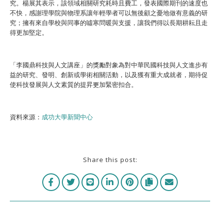
究。楊展其表示，該領域相關研究耗時且費工，發表國際期刊的速度也
不快，感謝理學院與物理系讓年輕學者可以無後顧之憂地做有意義的研
究；擁有來自學校與同事的噓寒問暖與支援，讓我們得以長期耕耘且走
得更加堅定。
「李國鼎科技與人文講座」的獎勵對象為對中華民國科技與人文進步有
益的研究、發明、創新或學術相關活動，以及獲有重大成就者，期待促
使科技發展與人文素質的提昇更加緊密扣合。
資料來源：
成功大學新聞中心
Share this post: