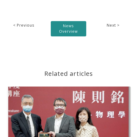
< Previous
Next >
News
Overview
Related articles