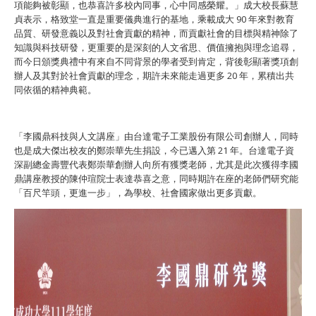
項能夠被彰顯，也恭喜許多校內同事，心中同感榮耀。」成大校長蘇慧
貞表示，格致堂一直是重要儀典進行的基地，乘載成大 90 年來對教育
品質、研發意義以及對社會貢獻的精神，而貢獻社會的目標與精神除了
知識與科技研發，更重要的是深刻的人文省思、價值擁抱與理念追尋，
而今日頒獎典禮中有來自不同背景的學者受到肯定，背後彰顯著獎項創
辦人及其對於社會貢獻的理念，期許未來能走過更多 20 年，累積出共
同依循的精神典範。
「李國鼎科技與人文講座」由台達電子工業股份有限公司創辦人，同時
也是成大傑出校友的鄭崇華先生捐設，今已邁入第 21 年。台達電子資
深副總金壽豐代表鄭崇華創辦人向所有獲獎老師，尤其是此次獲得李國
鼎講座教授的陳仲瑄院士表達恭喜之意，同時期許在座的老師們研究能
「百尺竿頭，更進一步」，為學校、社會國家做出更多貢獻。