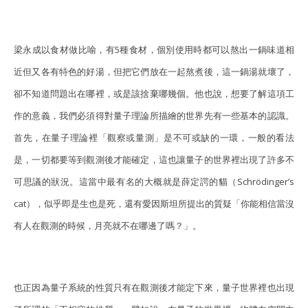
梁永成以食材做比喻，有5種食材，個別使用時都可以熬出一鍋味道相
近但又各有特色的好湯，但把它們放在一起熬煮後，這一鍋湯就壞了，
卻不知道問題出在哪裡，或是該捨棄哪幾個。他也說，想要了解這項工
作的意義，我們必須得對量子理論所描繪的世界先有一些基本的認識。
首先，在量子理論裡「觀察或量測」是不可或缺的一環，一般的看法
是，一切都要等到觀測後才能確定，這也讓量子的世界裡出現了許多不
可思議的狀況。這當中最有名的大概就是薛定諤的貓（Schrödinger’s
cat），似乎即是生也是死，還有愛因斯坦所提出的質疑「你能相信當沒
有人在觀測的時候，月亮就不在哪邊了嗎？」。
也正因為量子系統的性質只有在觀測後才能定下來，量子世界裡也出現