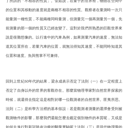
了所謂的「不相容的性質」。譬如說，在量子的世界裡，物體在空間中
的位置和其移動的速度就是兩種不相容的性質。觀察者在量測時一次只
能量測一種性質，不能兩種同時量測，但測量完一個再測量另一個，先
前測量的那一個的性質又已經改變了。這對於我們所熟悉的巨觀世界來
說是很難想像的。以行進中的汽車為例，如果測量汽車的速度，無法知
道其位置所在，若量汽車的位置，就無法得知其速度，不能同時知道其
位置和速度。魚與熊掌不可兼得。
回到上世紀60年代的結果，梁永成表示否定了法則（一）在一定程度上
否定了自身以外的世界的客觀存在。那麼當物理學家對自然世界探索的
時候，就還得去指定這是相對於哪一位觀測者的自然世界。匪夷所思。
法則（二）是科學方法裡的基本假設：若是觀測者測量的選擇會受到被
觀測物件的影響，那麼我們還能怎麼去鑑定個別物件的本質呢，又或是
如何去進行對新冠肺炎治療的醫學實驗呢？法則（三）是現代物理學的