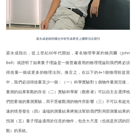
梁永成老師跨國合作研究成果登上國際頂尖期刊
梁永成指出，從上世紀60年代開始，著名物理學家約翰貝爾（John
Bell）就證明了如果量子理論是一個普遍適用的物理理論則我們將必須
得捨棄一個或更多的物理法則。換言之，在以下的4+1個物理前提當
中，我們必須得捨棄至少一個：（一）科學實驗對１個物件量測完後，
量測的結果客觀的存在（二）實驗科學家（觀察者）可以自主去選擇他
們想要做的量測實驗，而不受被觀測的物件所影響（三）不可以有超光
速的情形發生（四）遠端的測量結果將無法幫助我們對局部測量結果的
預測（五）量子理論適用於任意的物件，包含大尺度（也就是所謂的巨
觀）的系統。