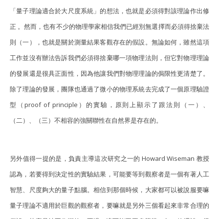
「量子理論適合於大尺度系統」的想法，也就是必須得對該理論作出修
正 。然而，也有不少的物理學家相信我們已經別無選擇而必須得捨棄法
則（一），也就是關於測量結果客觀存在的假設。無論如何，雖然這項
工作並沒有辦法告訴我們必須得捨棄哪一項物理法則，但它對物理理論
的發展還是很具正面性，因為他讓我們對物理理論的侷限性更清楚了。
除了理論的發展，團隊也通過了微小的物理系統去完成了一個原理驗證
型（proof of principle）的實驗，原則上顯示了跟法則（一）、
（二）、（三）不相容的強關聯性在自然界是存在的。
另外值得一提的是，負責主導這次研究之一的 Howard Wiseman 教授
認為，若要得到決定性的實驗結果，可能要等到觀察者是一個有著人工
智慧、尺度夠大的量子點腦。相信到那個時候，大家都可以被說服要嘛
量子理論不適用於巨觀的觀察者，要嘛就是另外三個看起來非常合理的