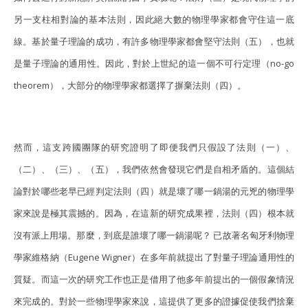
另一支柱相對論的基本法則，因此絕大數的物理學家都會守住這一底
線。基於量子理論的成功，有許多物理學家都會堅守法則（五），也就
是量子理論的通用性。因此，對於上世紀的這一個不可行定理（no-go
theorem），大部分的物理學家都選擇了摒棄法則（四）。
然而，這支跨國團隊的研究證明了即便我們只假設了法則（一）、
（二）、（三）、（五），我們依然會發現它們是自相矛盾的。這個結
論對於哪些老早已經判定法則（四）就是壞了哪一鍋湯的元兇的物理學
家來說是極其震撼的。因為，在這新的研究成果裡，法則（四）根本就
沒有派上用場。那麼，到底是誰壞了哪一鍋湯呢？ 已故著名匈牙利物理
學家維格納（Eugene Wigner）在多年前就提出了對量子理論通用性的
質疑。而這一次的研究工作也正是借用了他多年前提出的一個假象情況
來完成的。對於一些物理學家來說，這提供了更多的證據促使我們捨棄