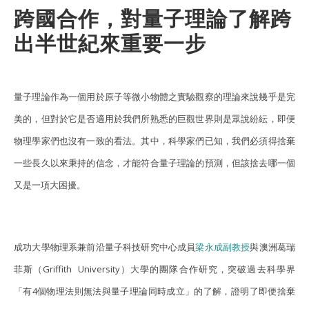
跨國合作，對量子理論了解跨
出半世紀來重要一步
量子理論作為一個用於原子等微小物體之實驗觀察的理論來說幾乎是完
美的，但對於它是否適用於我們所熟悉的巨觀世界則是眾說紛紜，即便
物理學家們也沒有一致的看法。其中，科學家們已知，我們必須得捨棄
一些長久以來秉持的信念，才能符合量子理論的預測，但該捨去哪一個
又是一項大困擾。
成功大學物理系兼前沿量子科技研究中心成員
梁永成副教授
與澳洲葛瑞
菲斯（Griffith University）大學的團隊合作研究，突破過去科學界
「有4個物理法則無法與量子理論同時成立」的了解，證明了即便捨棄