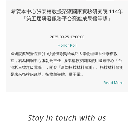
恭賀本中心張泰榕教授榮獲國家實驗研究院 114年
「第五屆研發服務平台亮點成果優等獎」
2025-09-25 12:00:00
Honor Roll
國研院蔡宏營院長(中)頒發優等獎給成功大學物理學系張泰榕教
授，右為國網中心張朝亮主任 張泰榕教授團隊使用國網中心「台
灣杉三號超級電腦」，開發「新穎拓樸材料預測」。拓樸材料預測
是未來拓樸絕緣體、拓樸超導體、量子電...
Read More
Stay in touch with us