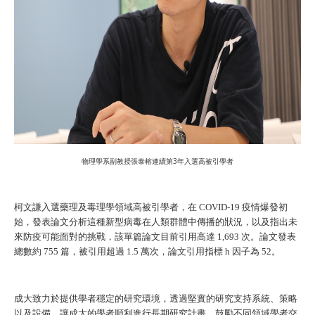
物理學系副教授張泰榕連續第3年入選高被引學者
柯文謙入選藥理及毒理學領域高被引學者，在 COVID-19 疫情爆發初
始，發表論文分析這種新型病毒在人類群體中傳播的狀況，以及指出未
來防疫可能面對的挑戰，該單篇論文目前引用高達 1,693 次。論文發表
總數約 755 篇，被引用超過 1.5 萬次，論文引用指標 h 因子為 52。
成大致力於提供學者穩定的研究環境，透過堅實的研究支持系統、策略
以及設備，讓成大的學者順利進行長期研究計畫。鼓勵不同領域學者交