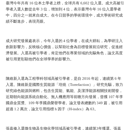
臺灣今年共有 16 位本土學者上榜，全球共有 6,602 位入選。成大高被引
學者入選人數從去年 3 位，增加到 4 位，表示臺灣今年 16 位入選學者
中，四分之一就來自成大。在今日競爭的學術環境中，成大學術研究成
績不斷進步，表現亮眼。
成大研究發展處表示，今年入選的 4 位學者，在成大耕耘，為學研注入
創新影響力，反映核心價值，以幫助社會為目標發展前沿研究，促進經
濟發展。入選高被引學者，肯定他們在專業領域的先驅角色，論文高度
被引用更彰顯他們在全球學界的影響力。
陳維新入選為工程學科領域高被引學者，是自 2016 年起，連續第 6 年
入選。陳維新是國際生質能源「培燒（Torrefaction）」研究先驅，致力
研究綠色能源與燃料，包含生質能、氫能、及潔淨能源相關技術開發，
近期朝向能源系統自動化、無人機應用等前瞻方向發展，曾獲 107 年李
國鼎金質獎、109 年李國鼎榮譽學者。論文發表總數約 349 篇，被引用
超過 1.2 萬次，論文引用指標 h 因子（H-index）為 63。
張嘉修入選微生物及生物化學領域高被引學者，連續第3年獲選。張嘉