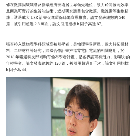
修在微藻固碳減廢及循環經濟技術居世界領先地位，致力於開發高效率
且商業可實行的生質能技術，近期研究題目包含微藻、纖維素等生物精
煉，透過成大 USR 計畫促進環保綠能宣導推廣。論文發表總數約 540
篇，被引用超過 2.8 萬次，論文引用指標 h 因子高達 87。
張泰榕入選物理學科領域高被引學者，是物理學界新星，致力於拓樸材
料、二維材料等研究，跨國合作計畫推進零電阻電流的相關應用，於
2018 年獲選科技部補助哥倫布學者計畫，是各界認可有潛力、影響力的
年輕學者。論文發表總數約 120 篇，被引用超過 9 千次，論文引用指標
h 因子為 44。